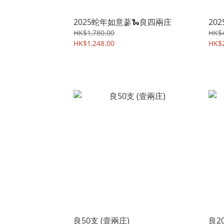
2025蛇年如意蔘🐍良四兩庄
20
HK$1,780.00
HK$4
HK$1,248.00
HK$2
良50支 (壹兩庄)
良2