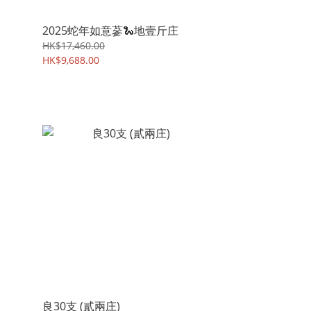
2025蛇年如意蔘🐍地壹斤庄
HK$17,460.00
HK$9,688.00
良30支 (貳兩庄)