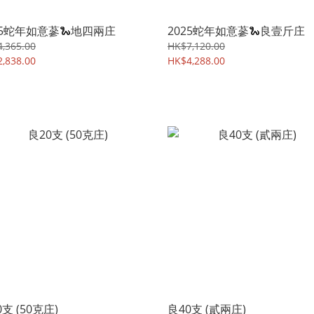
25蛇年如意蔘🐍地四兩庄
2025蛇年如意蔘🐍良壹斤庄
,365.00
HK$7,120.00
,838.00
HK$4,288.00
0支 (50克庄)
良40支 (貳兩庄)