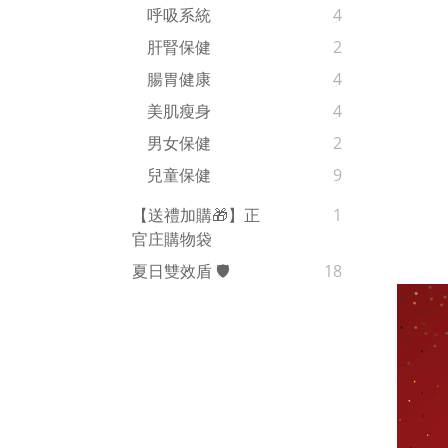
呼吸系統
4
肝腎保健
2
腸胃健康
4
美肌瘦身
4
男女保健
2
兒童保健
9
【送禮加購🎁】正
1
官庄購物袋
夏日雙效盾 🛡️
18