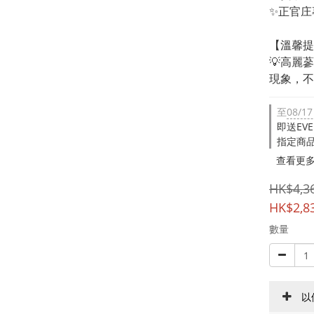
✨正官庄
【溫馨提
💡高麗
現象，不
至
08/17
即送EVE
指定商品
查看更
HK$4,3
HK$2,8
數量
以