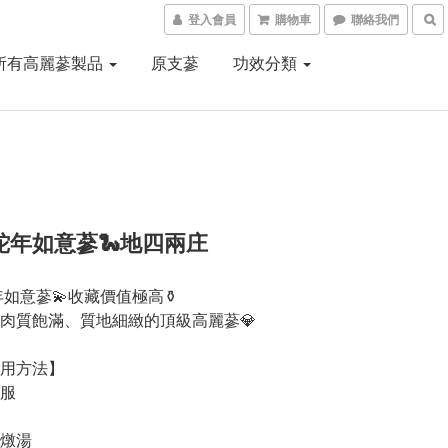
登入會員
購物車
聯絡我們
所有高麗蔘製品
原支蔘
功效分類
5蛇年如意蔘🐍地四兩庄
年如意蔘💫收藏價值極高⚱️
肉質飽滿、質地細緻的頂級高麗蔘💎
用方法】
含服
、燉湯