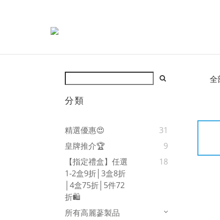
全
分類
精選優惠😍
31
皇牌推介🏆
9
【指定禮盒】任選
18
1-2盒9折│3盒8折
│4盒75折│5件72
折🛍️
所有高麗蔘製品