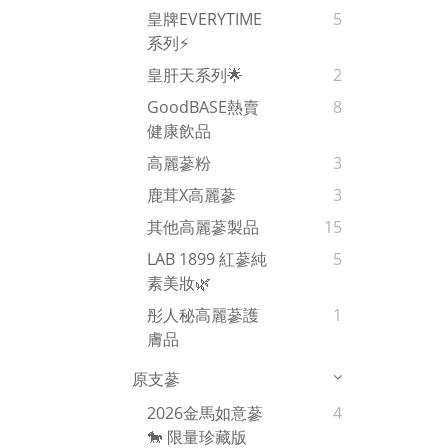
皇牌EVERYTIME
5
系列⚡
皇肝天系列🌟
2
GoodBASE熱賣
8
健康飲品
高麗蔘粉
3
鹿茸x高麗蔘
3
其他高麗蔘製品
15
LAB 1899 紅蔘純
5
素美妝🌿
彤人秘高麗蔘護
1
膚品
原支蔘
2026金馬如意蔘
4
🐎 限量珍藏版