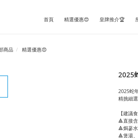
首頁
精選優惠😍
皇牌推介🏆
部商品
精選優惠😍
202
2025蛇
精挑細選
【建議食
🔺直接
🔺焗蔘水
🔺煲湯