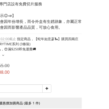
專門店設有免費切片服務
示😊📣】
蔘會因年份增長，而令外盒有生銹跡象，亦屬正常
會因而影響產品品質，可放心食用。
 02:00
截止
指定商品，【蛇年如意蔘🐍】購買四兩庄
RYTIME系列 (3條裝)
，😍滿$250即免運費🚚
多
65.00
38.00
優惠價加購商品
(最多 1 件)