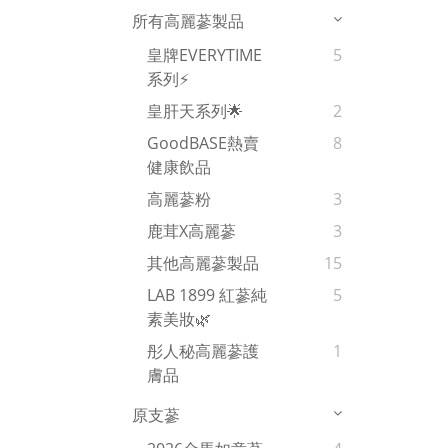
所有高麗蔘製品
皇牌EVERYTIME
5
系列⚡
皇肝天系列🌟
2
GoodBASE熱賣
8
健康飲品
高麗蔘粉
3
鹿茸x高麗蔘
3
其他高麗蔘製品
15
LAB 1899 紅蔘純
5
素美妝🌿
彤人秘高麗蔘護
1
膚品
原支蔘