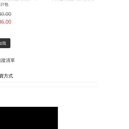
)1包
40.00
86.00
知我
追蹤清單
貨方式