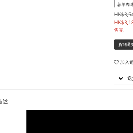
蔘羊肉味
HK$3,5
HK$3,1
售完
貨到通
加入
送
描述