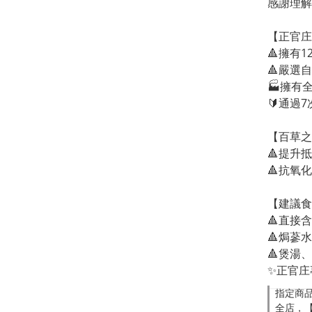
感謝理解
【正官庄
🔺擁有
🔺嚴選
🏭擁有
🔰通過
【百草之
🔺提升抵
🔺抗氧化
【建議食
🔺直接
🔺焗蔘水
🔺煲湯
✨正官庄
指定商品
全店，【