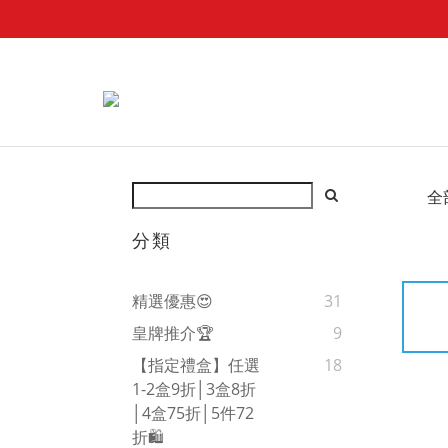
全
分類
精選優惠😍
31
皇牌推介🏆
9
【指定禮盒】任選
18
1-2盒9折│3盒8折
│4盒75折│5件72
折🛍️