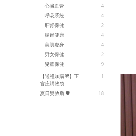
心臟血管
4
呼吸系統
4
肝腎保健
2
腸胃健康
4
美肌瘦身
4
男女保健
2
兒童保健
9
【送禮加購🎁】正
1
官庄購物袋
夏日雙效盾 🛡️
18