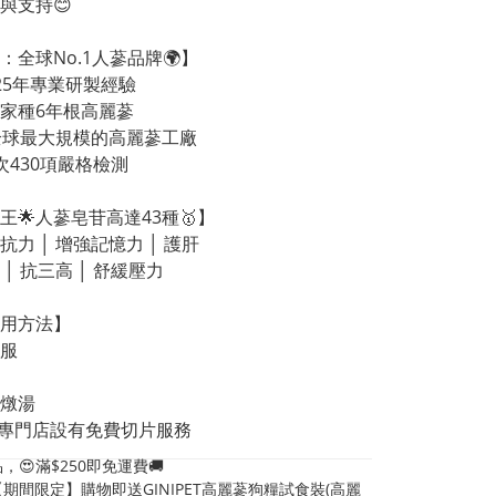
與支持😊
：全球No.1人蔘品牌🌍】
125年專業研製經驗
自家種6年根高麗蔘
全球最大規模的高麗蔘工廠
7次430項嚴格檢測
王🌟人蔘皂苷高達43種🥇】
抗力 │ 增強記憶力 │ 護肝 
 │ 抗三高 │ 舒緩壓力
用方法】
含服
、燉湯
專門店設有免費切片服務
，😍滿$250即免運費🚚
期間限定】購物即送GINIPET高麗蔘狗糧試食裝(高麗