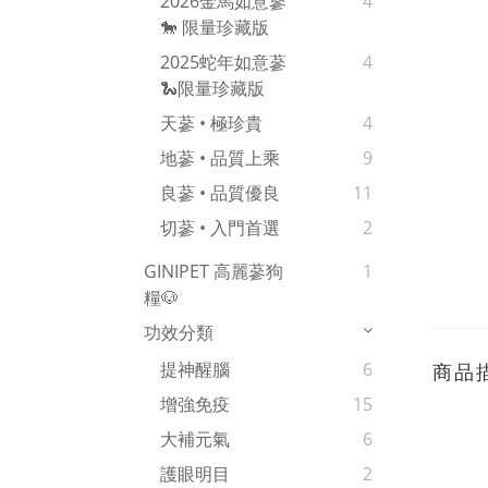
2026金馬如意蔘
4
🐎 限量珍藏版
2025蛇年如意蔘
4
🐍限量珍藏版
天蔘 • 極珍貴
4
地蔘 • 品質上乘
9
良蔘 • 品質優良
11
切蔘 • 入門首選
2
GINIPET 高麗蔘狗
1
糧🐶
功效分類
提神醒腦
6
商品
增強免疫
15
大補元氣
6
護眼明目
2