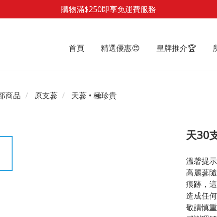
購物滿$250即享免運費服務
首頁
精選優惠😍
皇牌推介🏆
部商品
原支蔘
天蔘 • 極珍貴
天30支
溫馨提示‼
高麗蔘隨
痕跡，這
造成任何
敬請慎重