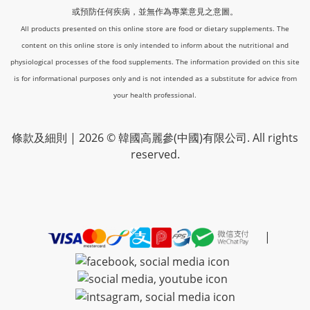
或預防任何疾病，並無作為專業意見之意圖。
All products presented on this online store are food or dietary supplements. The
content on this online store is only intended to inform about the nutritional and
physiological processes of the food supplements. The information provided on this site
is for informational purposes only and is not intended as a substitute for advice from
your health professional.
條款及細則
| 2026 © 韓國高麗參(中國)有限公司. All rights
reserved.
|