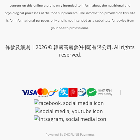
content on this online store is only intended to inform about the nutritional and
physiological processes of the food supplements. The information provided on this site
is for informational purposes only and is not intended as a substitute for advice from
your health professional.
條款及細則
| 2026 © 韓國高麗參(中國)有限公司. All rights
reserved.
|
Powered By
SHOPLINE Payments